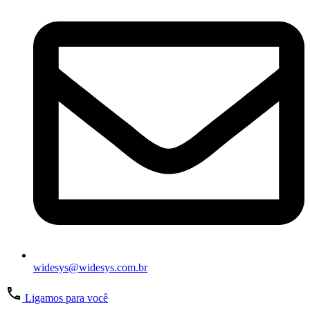
widesys@widesys.com.br
Ligamos para você