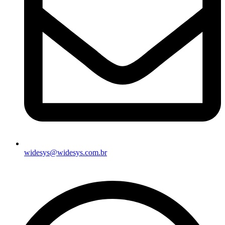
widesys@widesys.com.br