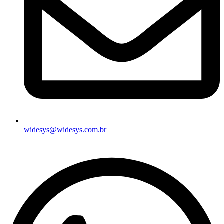
widesys@widesys.com.br