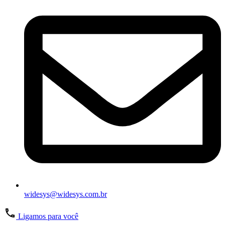
widesys@widesys.com.br
Ligamos para você