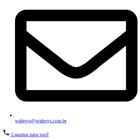
widesys@widesys.com.br
Ligamos para você