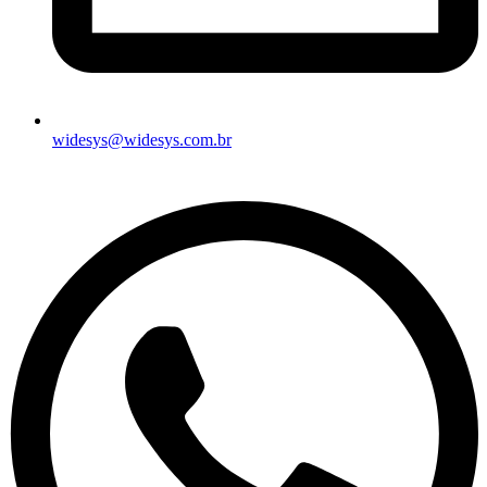
widesys@widesys.com.br