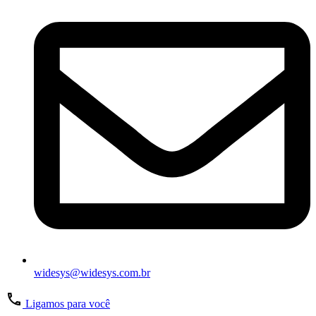
widesys@widesys.com.br
Ligamos para você