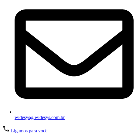
widesys@widesys.com.br
Ligamos para você