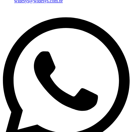
widesys@widesys.com.br