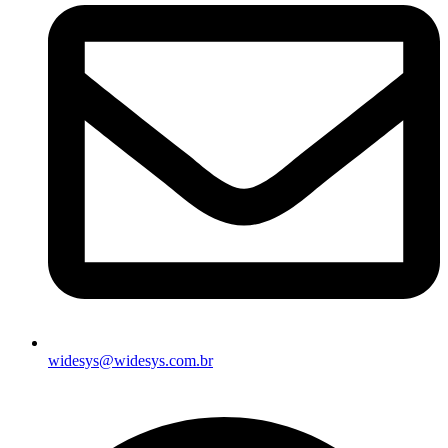
widesys@widesys.com.br