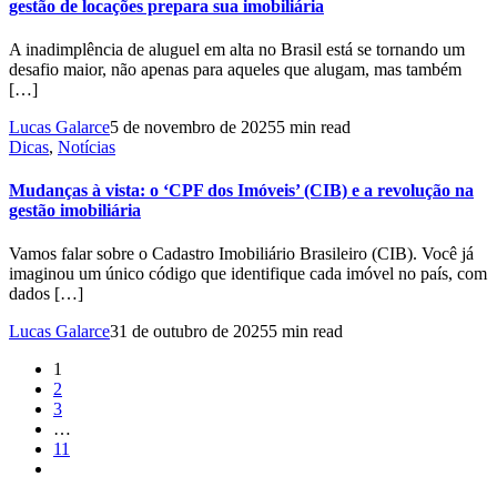
gestão de locações prepara sua imobiliária
A inadimplência de aluguel em alta no Brasil está se tornando um
desafio maior, não apenas para aqueles que alugam, mas também
[…]
Lucas Galarce
5 de novembro de 2025
5 min read
Dicas
,
Notícias
Mudanças à vista: o ‘CPF dos Imóveis’ (CIB) e a revolução na
gestão imobiliária
Vamos falar sobre o Cadastro Imobiliário Brasileiro (CIB). Você já
imaginou um único código que identifique cada imóvel no país, com
dados […]
Lucas Galarce
31 de outubro de 2025
5 min read
1
2
3
…
11