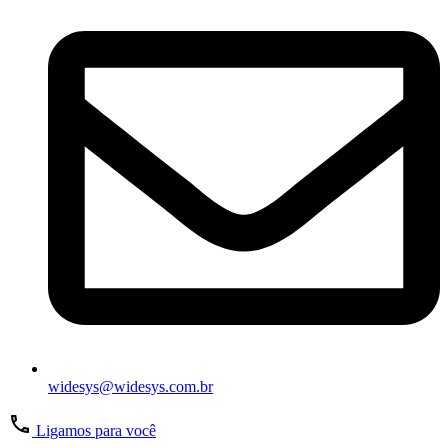
widesys@widesys.com.br
Ligamos para você