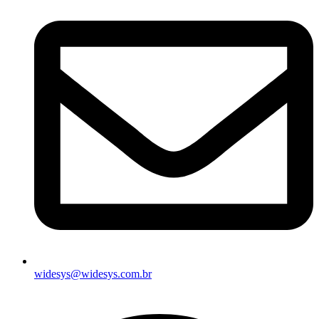
widesys@widesys.com.br