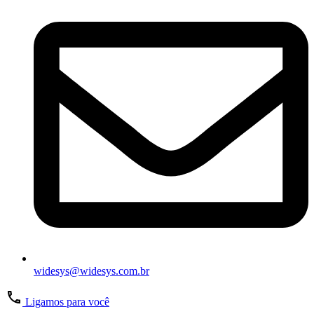
widesys@widesys.com.br
Ligamos para você