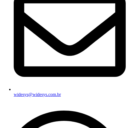
widesys@widesys.com.br