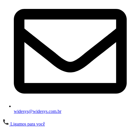
widesys@widesys.com.br
Ligamos para você