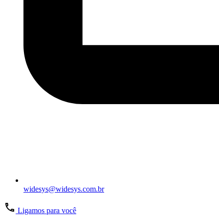
widesys@widesys.com.br
Ligamos para você