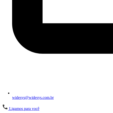
widesys@widesys.com.br
Ligamos para você