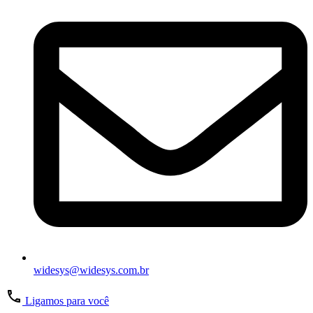
widesys@widesys.com.br
Ligamos para você