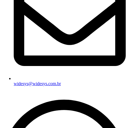
widesys@widesys.com.br