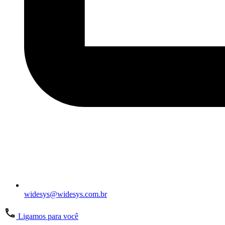
widesys@widesys.com.br
Ligamos para você