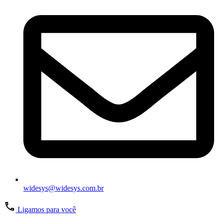
widesys@widesys.com.br
Ligamos para você