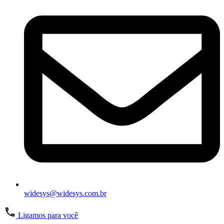
widesys@widesys.com.br
Ligamos para você