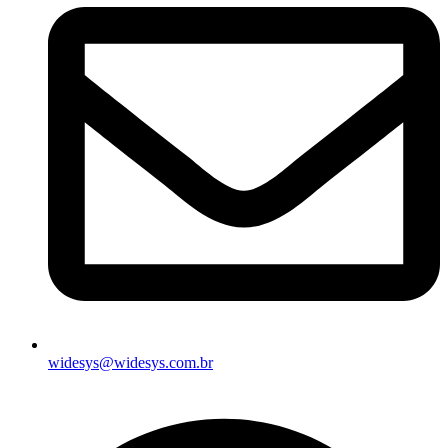
widesys@widesys.com.br