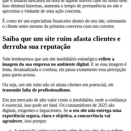
que o usuário descubra na hora se aquele imóvel cabe no bolso dele.
Isso diminui barreiras, aumenta o tempo de permanência no site e
aproxima o visitante de uma ação concreta.
É como ter um especialista financeiro dentro do seu site, orientando
o cliente antes mesmo da primeira conversa com um corretor.
Saiba que um site ruim afasta clientes e
derruba sua reputação
Vale lembrarmos que um site imobiliário estratégico
reflete a
imagem da sua empresa no ambiente digital
. E se essa imagem é
lenta, desatualizada e confusa, ela passa exatamente essa percepção
para quem acessa.
Ou seja, um site ruim não só afasta clientes em potencial, ele
transmite falta de profissionalismo
.
Em um mercado de alto valor como o imobiliário, onde a confiança
é essencial, isso pode ser fatal. Os consumidores de 2025 são
digitais, exigentes e impacientes. Se
o seu site não entrega uma
experiência segura, clara e objetiva, a concorrência vai
agradecer
, isso porque:
A reputação online vai muito além do seu site: ela se reflete