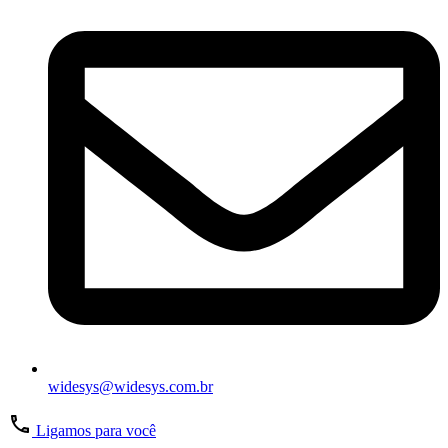
widesys@widesys.com.br
Ligamos para você