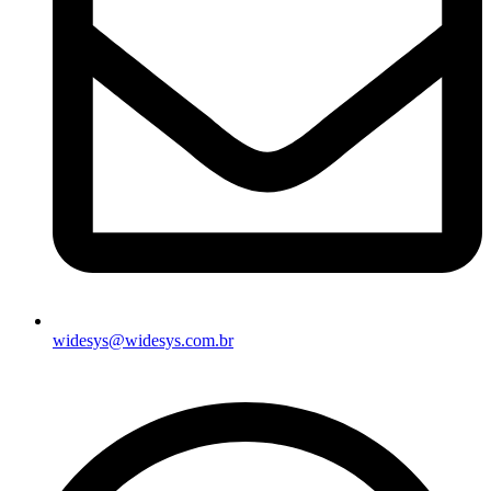
widesys@widesys.com.br