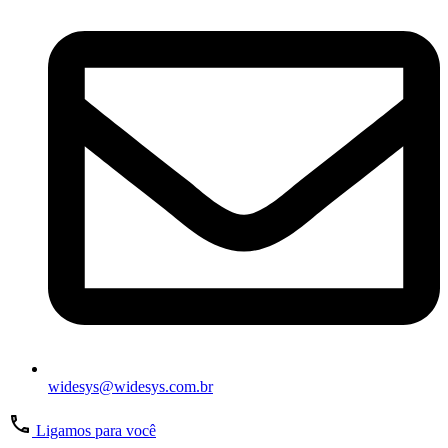
widesys@widesys.com.br
Ligamos para você