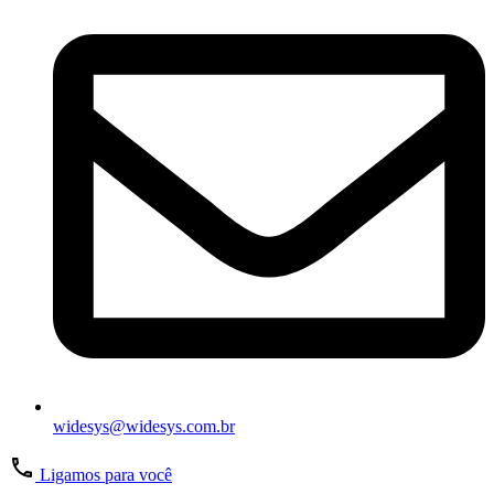
widesys@widesys.com.br
Ligamos para você