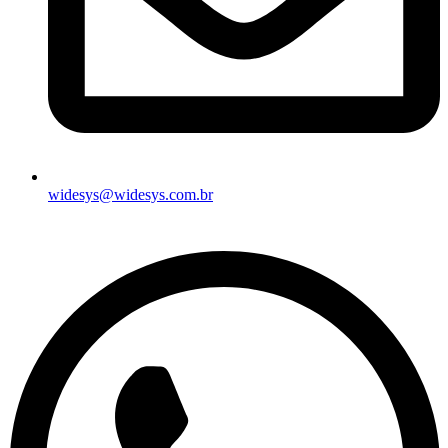
widesys@widesys.com.br