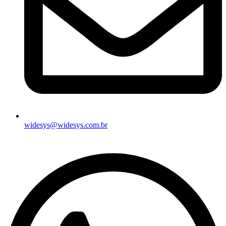
widesys@widesys.com.br