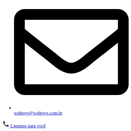
widesys@widesys.com.br
Ligamos para você