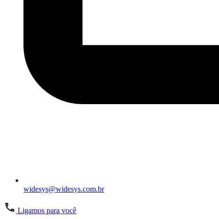
widesys@widesys.com.br
Ligamos para você