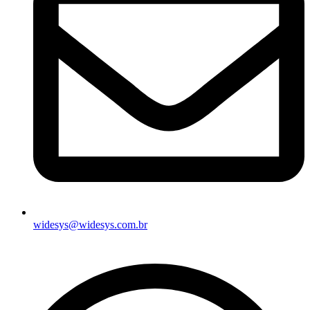
widesys@widesys.com.br