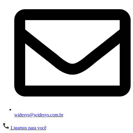
widesys@widesys.com.br
Ligamos para você