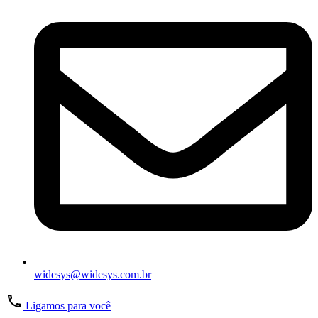
widesys@widesys.com.br
Ligamos para você