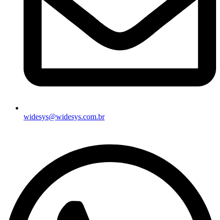
widesys@widesys.com.br