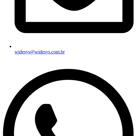
widesys@widesys.com.br