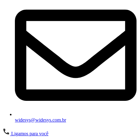
widesys@widesys.com.br
Ligamos para você