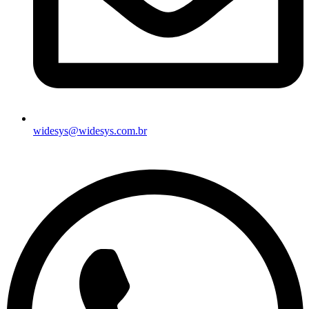
widesys@widesys.com.br