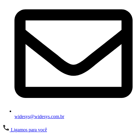
widesys@widesys.com.br
Ligamos para você