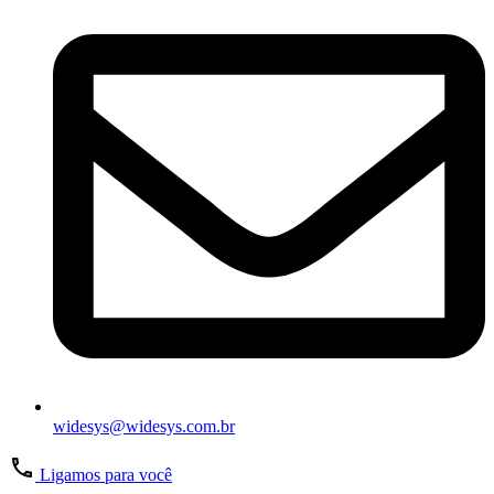
widesys@widesys.com.br
Ligamos para você