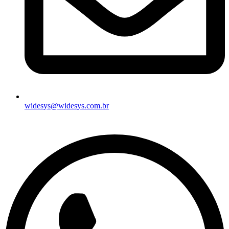
widesys@widesys.com.br