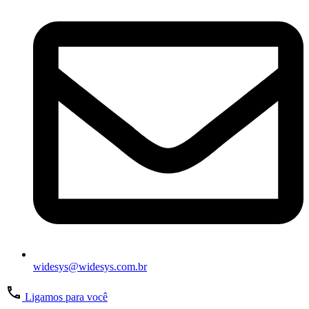
widesys@widesys.com.br
Ligamos para você