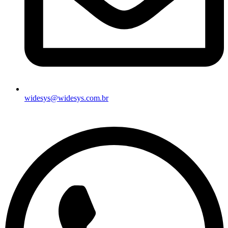
widesys@widesys.com.br