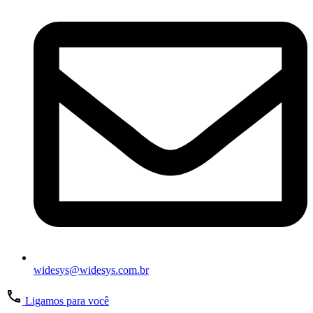
widesys@widesys.com.br
Ligamos para você