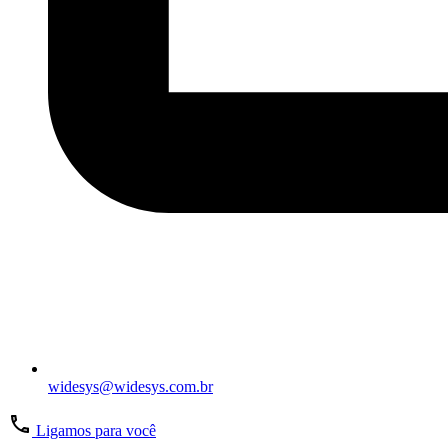
widesys@widesys.com.br
Ligamos para você