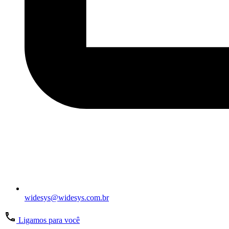
widesys@widesys.com.br
Ligamos para você