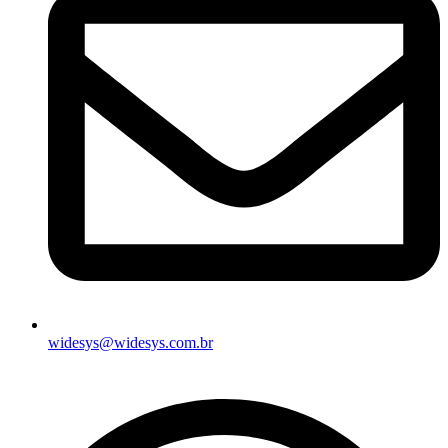
widesys@widesys.com.br