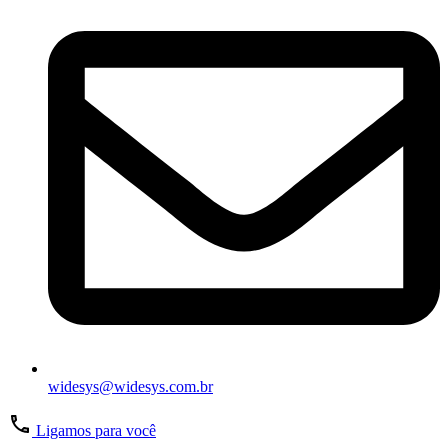
widesys@widesys.com.br
Ligamos para você