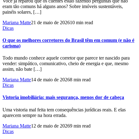
Você já reparou que os clientes estão fazendo perguntas que não
eram tão comuns há alguns anos? Sobre imóveis sustentáveis,
painéis solares, […]
Mariana Matte
21 de maio de 2026
10 min read
Dicas
O que os melhores corretores do Brasil têm em comum (e não é
carisma)
Todo mundo conhece aquele corretor que parece ter nascido para
vender: simpático, comunicativo, cheio de energia e que, mesmo
assim, não bate […]
Mariana Matte
14 de maio de 2026
8 min read
Dicas
Vistoria imobiliária: mais segurança, menos dor de cabeça
Uma vistoria mal feita tem consequências jurídicas reais. E elas
aparecem sempre na hora errada.
Mariana Matte
12 de maio de 2026
9 min read
Dicas