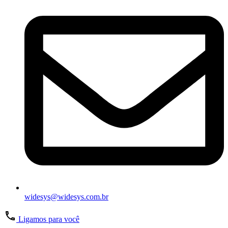
widesys@widesys.com.br
Ligamos para você