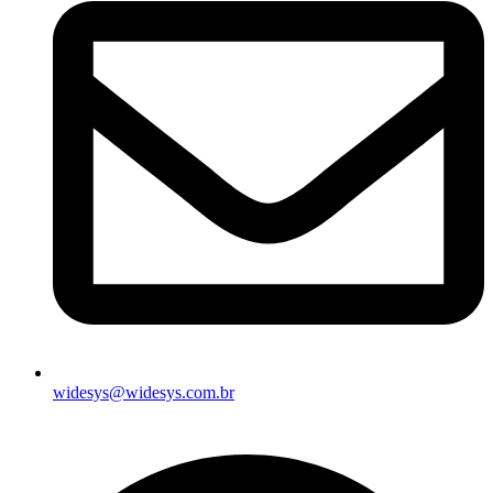
widesys@widesys.com.br