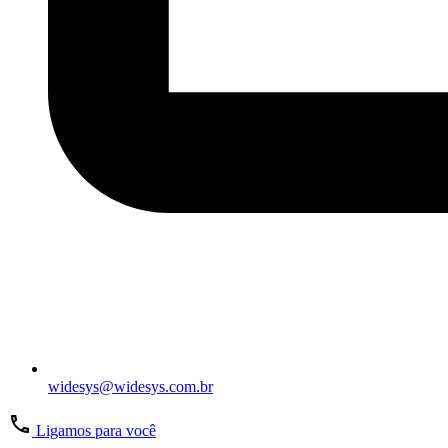
widesys@widesys.com.br
Ligamos para você