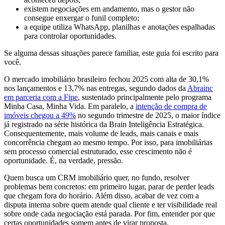
existem negociações em andamento, mas o gestor não
consegue enxergar o funil completo;
a equipe utiliza WhatsApp, planilhas e anotações espalhadas
para controlar oportunidades.
Se alguma dessas situações parece familiar, este guia foi escrito para
você.
O mercado imobiliário brasileiro fechou 2025 com alta de 30,1%
nos lançamentos e 13,7% nas entregas, segundo dados da
Abrainc
em parceria com a Fipe
, sustentado principalmente pelo programa
Minha Casa, Minha Vida. Em paralelo, a
intenção de compra de
imóveis chegou a 49%
no segundo trimestre de 2025, o maior índice
já registrado na série histórica da Brain Inteligência Estratégica.
Consequentemente, mais volume de leads, mais canais e mais
concorrência chegam ao mesmo tempo. Por isso, para imobiliárias
sem processo comercial estruturado, esse crescimento não é
oportunidade. É, na verdade, pressão.
Quem busca um CRM imobiliário quer, no fundo, resolver
problemas bem concretos: em primeiro lugar, parar de perder leads
que chegam fora do horário. Além disso, acabar de vez com a
disputa interna sobre quem atende qual cliente e ter visibilidade real
sobre onde cada negociação está parada. Por fim, entender por que
certas oportunidades somem antes de virar proposta.