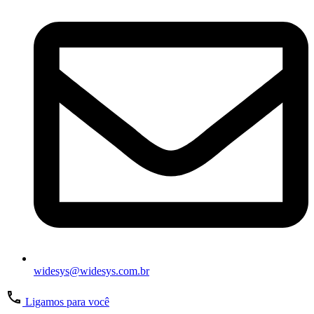
widesys@widesys.com.br
Ligamos para você