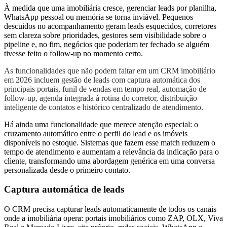
À medida que uma imobiliária cresce, gerenciar leads por planilha,
WhatsApp pessoal ou memória se torna inviável. Pequenos
descuidos no acompanhamento geram leads esquecidos, corretores
sem clareza sobre prioridades, gestores sem visibilidade sobre o
pipeline e, no fim, negócios que poderiam ter fechado se alguém
tivesse feito o follow-up no momento certo.
As funcionalidades que não podem faltar em um CRM imobiliário
em 2026 incluem gestão de leads com captura automática dos
principais portais, funil de vendas em tempo real, automação de
follow-up, agenda integrada à rotina do corretor, distribuição
inteligente de contatos e histórico centralizado de atendimento.
Há ainda uma funcionalidade que merece atenção especial: o
cruzamento automático entre o perfil do lead e os imóveis
disponíveis no estoque. Sistemas que fazem esse match reduzem o
tempo de atendimento e aumentam a relevância da indicação para o
cliente, transformando uma abordagem genérica em uma conversa
personalizada desde o primeiro contato.
Captura automática de leads
O CRM precisa capturar leads automaticamente de todos os canais
onde a imobiliária opera: portais imobiliários como ZAP, OLX, Viva