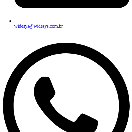
widesys@widesys.com.br