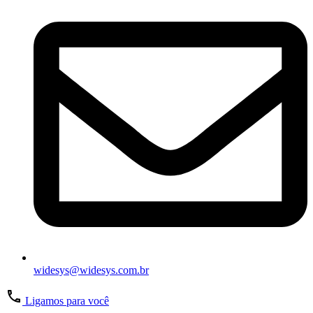
widesys@widesys.com.br
Ligamos para você