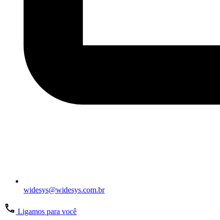
widesys@widesys.com.br
Ligamos para você