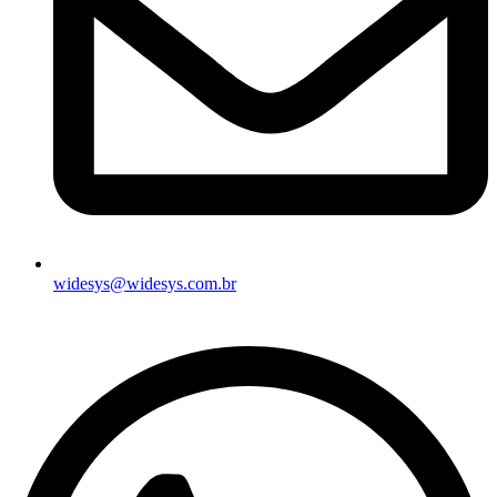
widesys@widesys.com.br