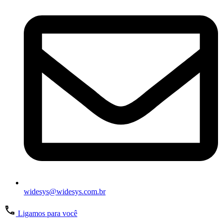
widesys@widesys.com.br
Ligamos para você