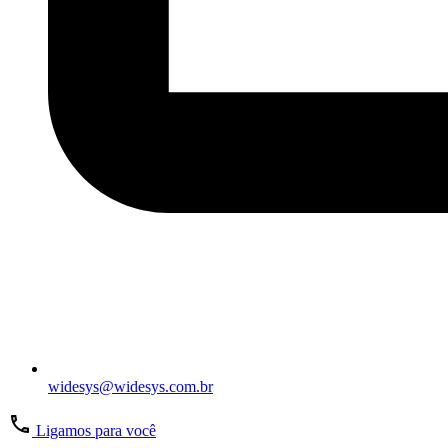
widesys@widesys.com.br
Ligamos para você