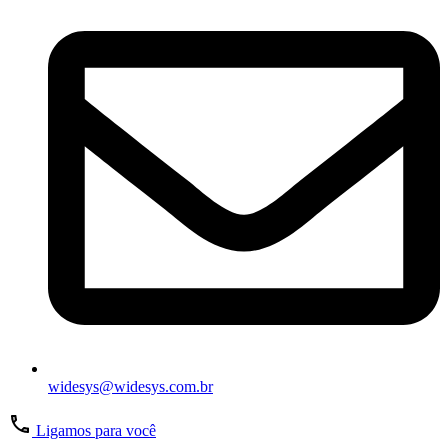
widesys@widesys.com.br
Ligamos para você