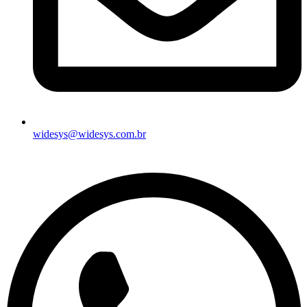
widesys@widesys.com.br