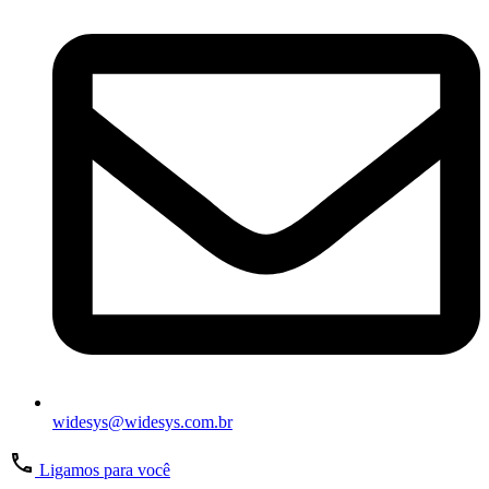
widesys@widesys.com.br
Ligamos para você