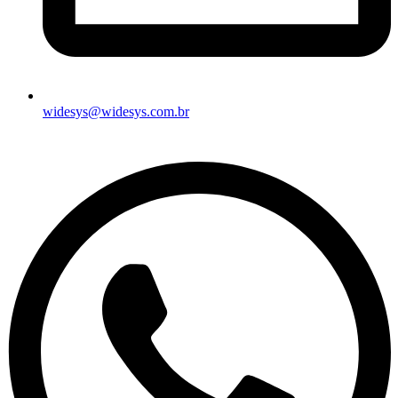
widesys@widesys.com.br