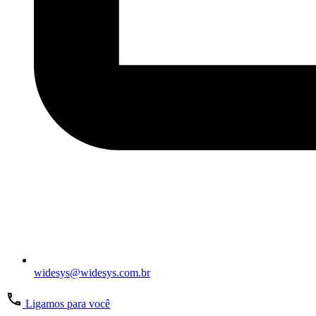
widesys@widesys.com.br
Ligamos para você