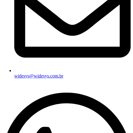
widesys@widesys.com.br