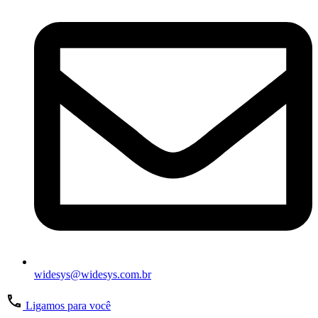
widesys@widesys.com.br
Ligamos para você