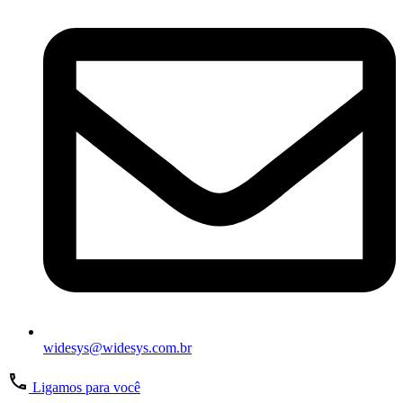
widesys@widesys.com.br
Ligamos para você