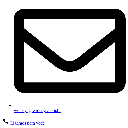
widesys@widesys.com.br
Ligamos para você