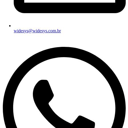
widesys@widesys.com.br