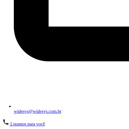
widesys@widesys.com.br
Ligamos para você