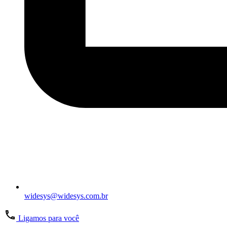
widesys@widesys.com.br
Ligamos para você