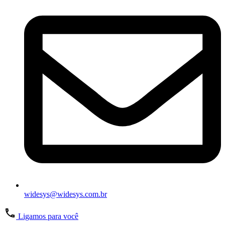
widesys@widesys.com.br
Ligamos para você