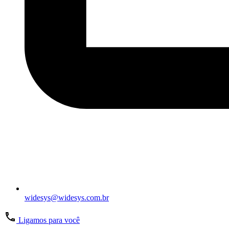
widesys@widesys.com.br
Ligamos para você