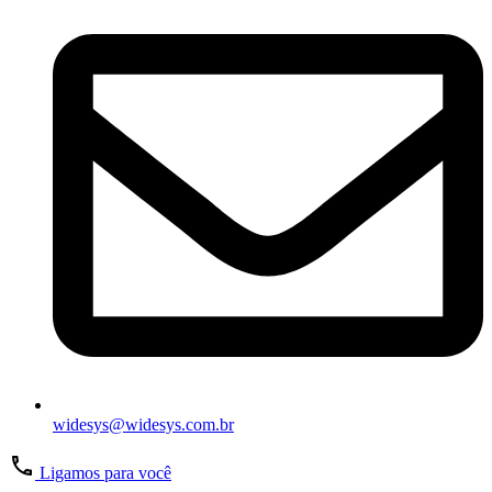
widesys@widesys.com.br
Ligamos para você