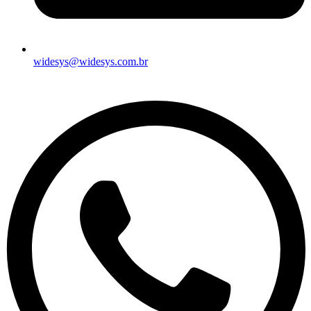
widesys@widesys.com.br