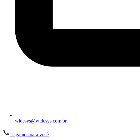
widesys@widesys.com.br
Ligamos para você