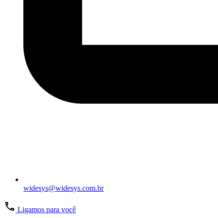
widesys@widesys.com.br
Ligamos para você