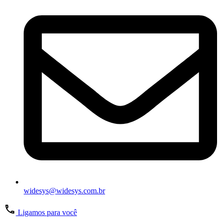
widesys@widesys.com.br
Ligamos para você